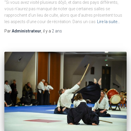
“Si vous avez visité plusieurs dôjô, et dans des pays différents,
vous n’aurez pas manqué de noter que certaines salles se
rapprochent d’un lieu de culte, alors que d’autres présentent tous
les aspects d’une cour de récréation. Dans un cas
Lire la suite…
Par
Administrateur
, il y a
2 ans