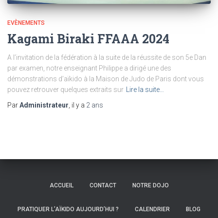
EVÈNEMENTS
Kagami Biraki FFAAA 2024
A l’invitation de la fédération à la suite de la réussite de son 5e Dan
par examen, notre enseignant Philippe a dirigé une des
démonstrations d’aïkido à la Maison de Judo de Paris dont vous
pouvez retrouver quelques extraits sur
Lire la suite…
Par
Administrateur
, il y a
2 ans
ACCUEIL
CONTACT
NOTRE DOJO
PRATIQUER L’AÏKIDO AUJOURD’HUI ?
CALENDRIER
BLOG