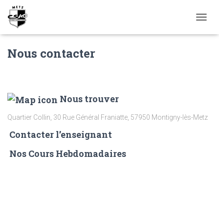
D
É
P
Nous contacter
L
I
E
R
L
Nous trouver
A
N
Quartier Collin, 30 Rue Général Franiatte, 57950 Montigny-lès-Metz
A
V
Contacter l’enseignant
I
G
Nos Cours Hebdomadaires
A
T
I
O
N