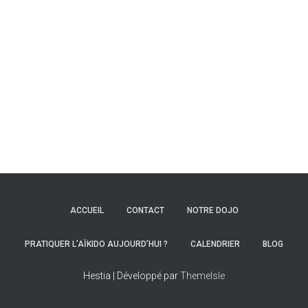
ACCUEIL
CONTACT
NOTRE DOJO
PRATIQUER L’AÏKIDO AUJOURD’HUI ?
CALENDRIER
BLOG
Hestia | Développé par
ThemeIsle